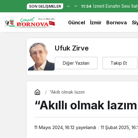
İzmirli Esnafın Sesi İt
11:34
SON GELIŞMELER
“Akıllı olmak lazım
Güncel
İzmir
Bornova
Si
Ufuk Zirve
Diğer Yazıları
Takip Et
“Akıllı olmak lazım
“Akıllı olmak lazım
11 Mayıs 2024, 16:12
yayınlandı
11 Şubat 2025, 16: