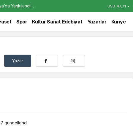
alya’da Yankılandı…
USD
47,71
yaset
Spor
Kültür Sanat Edebiyat
Yazarlar
Künye
Yazar
17
güncellendi