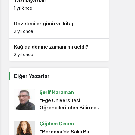
Yazmaya dair
1 yıl önce
Gazeteciler günü ve kitap
2 yıl önce
Kağıda dönme zamanı mı geldi?
2 yıl önce
Diğer Yazarlar
Şerif Karaman
"Ege Üniversitesi
Öğrencilerinden Bitirme
Projesi Çekimi"
Çiğdem Çimen
"Bornova’da Saklı Bir