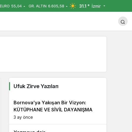
31.1 °
İzmir
EURO
55,04
GR. ALTIN
6.605,58
Yorum Yap
Ufuk Zirve Yazıları
Bornova’ya Yakışan Bir Vizyon:
KÜTÜPHANE VE SİVİL DAYANIŞMA
3 ay önce