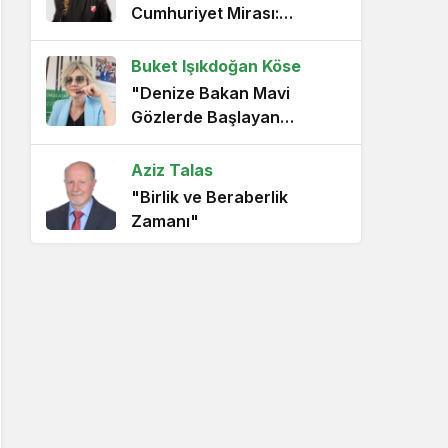
Cumhuriyet Mirası:
Zeytinin Hafızası"
Buket Işıkdoğan Köse
"Denize Bakan Mavi
Gözlerde Başlayan
Direniş"
Aziz Talas
"Birlik ve Beraberlik
Zamanı"
Çiğdem Çimen
"Karşıyaka’nın Deneyimli
Tribün Lideri Taner
Ütüklerli"
Şerif Karaman
"Bornova’da sarı kırmızı
coşku"