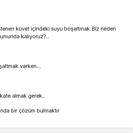
istenen küvet içindeki suyu boşaltmak.Biz neden
urumunda kalıyoruz?..
boşaltmak varken…
kkate almak gerek..
şında bir çözüm bulmaktır