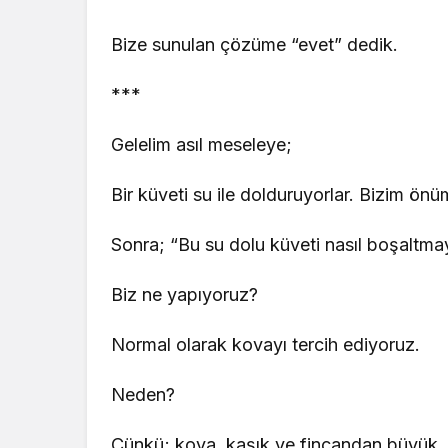
Bize sunulan çözüme “evet” dedik.
***
Gelelim asıl meseleye;
Bir küveti su ile dolduruyorlar. Bizim önüm
Sonra; “Bu su dolu küveti nasıl boşaltmay
Biz ne yapıyoruz?
Normal olarak kovayı tercih ediyoruz.
Neden?
Çünkü; kova, kaşık ve fincandan büyük.