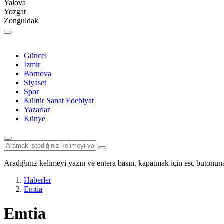
Yalova
Yozgat
Zonguldak
Güncel
İzmir
Bornova
Siyaset
Spor
Kültür Sanat Edebiyat
Yazarlar
Künye
Aradığınız kelimeyi yazın ve entera basın, kapatmak için esc butonuna
Haberler
Emtia
Emtia