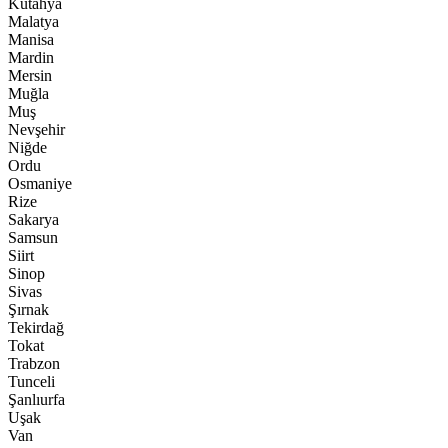
Kütahya
Malatya
Manisa
Mardin
Mersin
Muğla
Muş
Nevşehir
Niğde
Ordu
Osmaniye
Rize
Sakarya
Samsun
Siirt
Sinop
Sivas
Şırnak
Tekirdağ
Tokat
Trabzon
Tunceli
Şanlıurfa
Uşak
Van