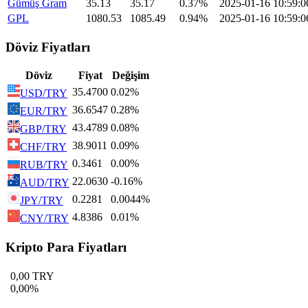
Gümüş Gram
35.13
35.17
0.37%
2025-01-16 10:59:0
GPL
1080.53
1085.49
0.94%
2025-01-16 10:59:0
Döviz Fiyatları
Döviz
Fiyat
Değişim
35.4700
0.02%
USD/TRY
36.6547
0.28%
EUR/TRY
43.4789
0.08%
GBP/TRY
38.9011
0.09%
CHF/TRY
0.3461
0.00%
RUB/TRY
22.0630
-0.16%
AUD/TRY
0.2281
0.0044%
JPY/TRY
4.8386
0.01%
CNY/TRY
Kripto Para Fiyatları
0,00 TRY
0,00%