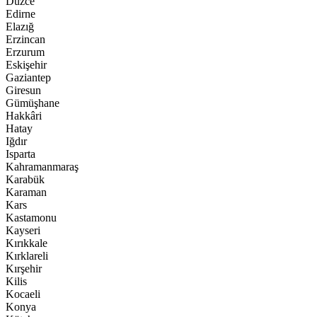
Düzce
Edirne
Elazığ
Erzincan
Erzurum
Eskişehir
Gaziantep
Giresun
Gümüşhane
Hakkâri
Hatay
Iğdır
Isparta
Kahramanmaraş
Karabük
Karaman
Kars
Kastamonu
Kayseri
Kırıkkale
Kırklareli
Kırşehir
Kilis
Kocaeli
Konya