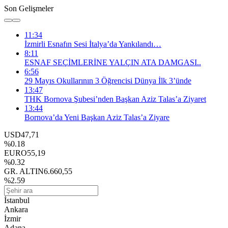
Son Gelişmeler
11:34
İzmirli Esnafın Sesi İtalya’da Yankılandı…
8:11
ESNAF SEÇİMLERİNE YALÇIN ATA DAMGASI..
6:56
29 Mayıs Okullarının 3 Öğrencisi Dünya İlk 3’ünde
13:47
THK Bornova Şubesi’nden Başkan Aziz Talas’a Ziyaret
13:44
Bornova’da Yeni Başkan Aziz Talas’a Ziyare
USD
47,71
%0.18
EURO
55,19
%0.32
GR. ALTIN
6.660,55
%2.59
İstanbul
Ankara
İzmir
Adana