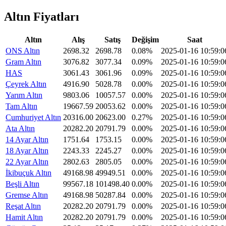
Altın Fiyatları
Altın
Alış
Satış
Değişim
Saat
ONS Altın
2698.32
2698.78
0.08%
2025-01-16 10:59:0
Gram Altın
3076.82
3077.34
0.09%
2025-01-16 10:59:0
HAS
3061.43
3061.96
0.09%
2025-01-16 10:59:0
Çeyrek Altın
4916.90
5028.78
0.00%
2025-01-16 10:59:0
Yarım Altın
9803.06
10057.57
0.00%
2025-01-16 10:59:0
Tam Altın
19667.59
20053.62
0.00%
2025-01-16 10:59:0
Cumhuriyet Altın
20316.00
20623.00
0.27%
2025-01-16 10:59:0
Ata Altın
20282.20
20791.79
0.00%
2025-01-16 10:59:0
14 Ayar Altın
1751.64
1753.15
0.00%
2025-01-16 10:59:0
18 Ayar Altın
2243.33
2245.27
0.00%
2025-01-16 10:59:0
22 Ayar Altın
2802.63
2805.05
0.00%
2025-01-16 10:59:0
İkibuçuk Altın
49168.98
49949.51
0.00%
2025-01-16 10:59:0
Beşli Altın
99567.18
101498.40
0.00%
2025-01-16 10:59:0
Gremse Altın
49168.98
50287.84
0.00%
2025-01-16 10:59:0
Reşat Altın
20282.20
20791.79
0.00%
2025-01-16 10:59:0
Hamit Altın
20282.20
20791.79
0.00%
2025-01-16 10:59:0