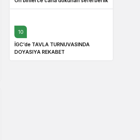
On binlerce cana dokunan seferberlik
10
İGC’de TAVLA TURNUVASINDA
DOYASIYA REKABET