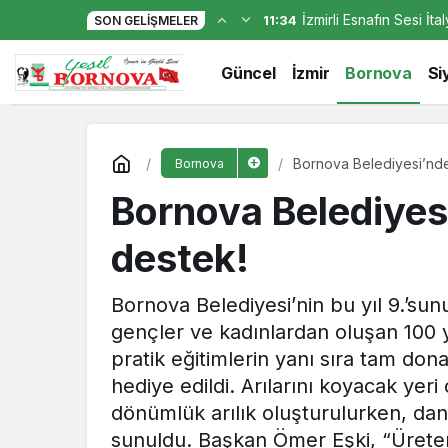
İzmirli Esnafın Sesi İt
11:34
SON GELIŞMELER
Bir kahramanın adı Bornova’da ya
Güncel
İzmir
Bornova
Si
Bornova Belediyesi’nden
Bornova
Bornova Belediyesi
destek!
Bornova Belediyesi’nin bu yıl 9.’sun
gençler ve kadınlardan oluşan 100 yen
pratik eğitimlerin yanı sıra tam dona
hediye edildi. Arılarını koyacak yer
dönümlük arılık oluşturulurken, danı
sunuldu. Başkan Ömer Eşki, “Üreten 