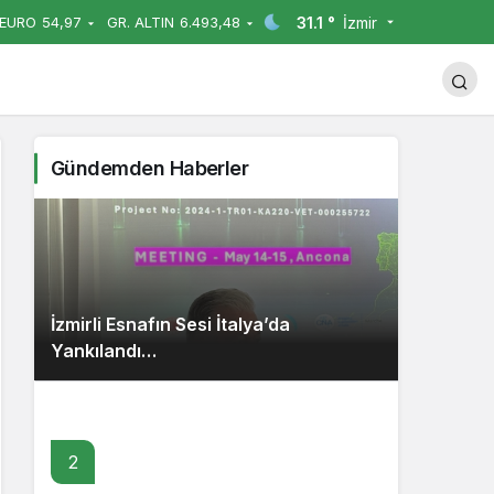
31.1 °
İzmir
EURO
54,97
GR. ALTIN
6.493,48
Yorum Yap
Paylaş
Gündemden Haberler
İzmirli Esnafın Sesi İtalya’da
Yankılandı…
2