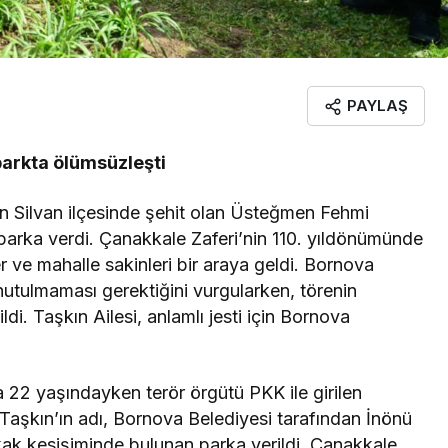
PAYLAŞ
parkta ölümsüzleşti
ın Silvan ilçesinde şehit olan Üsteğmen Fehmi
 parka verdi. Çanakkale Zaferi’nin 110. yıldönümünde
r ve mahalle sakinleri bir araya geldi. Bornova
nutulmaması gerektiğini vurgularken, törenin
di. Taşkın Ailesi, anlamlı jesti için Bornova
da 22 yaşındayken terör örgütü PKK ile girilen
şkın’ın adı, Bornova Belediyesi tarafından İnönü
ak kesişiminde bulunan parka verildi. Çanakkale