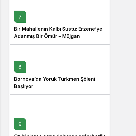
7
Bir Mahallenin Kalbi Sustu: Erzene’ye
Adanmış Bir Ömür – Müjgan
Pakyürek’i Sonsuzluğa Uğurladık
8
Bornova’da Yörük Türkmen Şöleni
Başlıyor
9