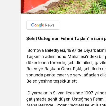
Şehit Üsteğmen Fehmi Taşkın’ın ismi 
Bornova Belediyesi, 1997’de Diyarbakır’
Taşkın’ın adını İnönü Mahallesi’ndeki bir
düzenlenen törende, şehidin ailesi, gazile
Belediye Başkanı Ömer Eşki, şehitlerin u
sonunda parka çınar ve servi ağaçları dikil
Belediyesi’ne teşekkür etti.
Diyarbakır’ın Silvan ilçesinde 1997 yılın
çatışmada şehit düşen Üsteğmen Fehmi Ta
Mahallesi’nde Özdar Caddesi ile 954 sok