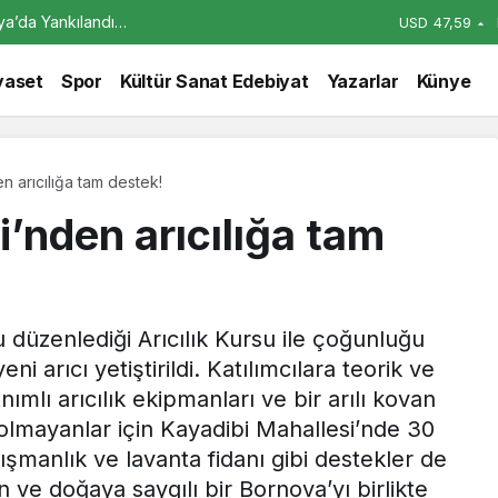
alya’da Yankılandı…
USD
47,59
şayacak
yaset
Spor
Kültür Sanat Edebiyat
Yazarlar
Künye
 arıcılığa tam destek!
’nden arıcılığa tam
u düzenlediği Arıcılık Kursu ile çoğunluğu
i arıcı yetiştirildi. Katılımcılara teorik ve
nımlı arıcılık ekipmanları ve bir arılı kovan
i olmayanlar için Kayadibi Mahallesi’nde 30
şmanlık ve lavanta fidanı gibi destekler de
ve doğaya saygılı bir Bornova’yı birlikte