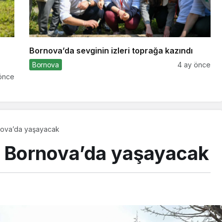
Bornova’da sevginin izleri toprağa kazındı
Bornova
4 ay önce
önce
rnova’da yaşayacak
ı Bornova’da yaşayacak