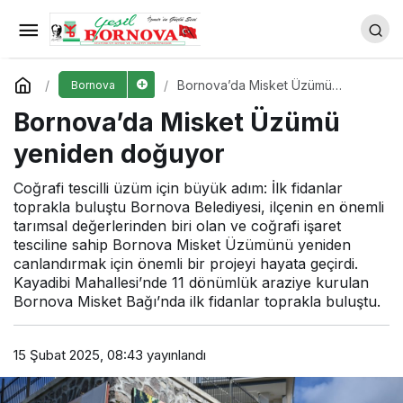
Kamil Okyay Sındır’ın adı yeni
hizmet binasında yaşayacak
Yorum Yap
Paylaş
Bornova’da Misket Üzümü
Bornova
yeniden doğuyor
Bornova’da Misket Üzümü
yeniden doğuyor
Coğrafi tescilli üzüm için büyük adım: İlk fidanlar
toprakla buluştu Bornova Belediyesi, ilçenin en önemli
tarımsal değerlerinden biri olan ve coğrafi işaret
tesciline sahip Bornova Misket Üzümünü yeniden
canlandırmak için önemli bir projeyi hayata geçirdi.
Kayadibi Mahallesi’nde 11 dönümlük araziye kurulan
Bornova Misket Bağı’nda ilk fidanlar toprakla buluştu.
15 Şubat 2025, 08:43
yayınlandı