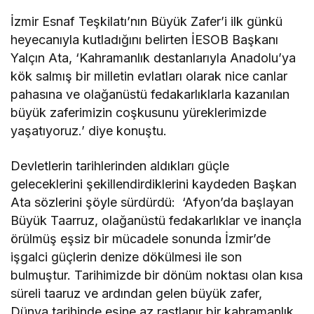
İzmir Esnaf Teşkilatı’nın Büyük Zafer’i ilk günkü
heyecanıyla kutladığını belirten İESOB Başkanı
Yalçın Ata, ‘Kahramanlık destanlarıyla Anadolu’ya
kök salmış bir milletin evlatları olarak nice canlar
pahasına ve olağanüstü fedakarlıklarla kazanılan
büyük zaferimizin coşkusunu yüreklerimizde
yaşatıyoruz.’ diye konuştu.
Devletlerin tarihlerinden aldıkları güçle
geleceklerini şekillendirdiklerini kaydeden Başkan
Ata sözlerini şöyle sürdürdü: ‘Afyon’da başlayan
Büyük Taarruz, olağanüstü fedakarlıklar ve inançla
örülmüş eşsiz bir mücadele sonunda İzmir’de
işgalci güçlerin denize dökülmesi ile son
bulmuştur. Tarihimizde bir dönüm noktası olan kısa
süreli taaruz ve ardından gelen büyük zafer,
Dünya tarihinde eşine az rastlanır bir kahramanlık