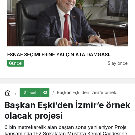
ESNAF SEÇİMLERİNE YALÇIN ATA DAMGASI..
Güncel
5 ay önce
Başkan Eşki’den İzmir’e örnek
Güncel
olacak projesi
Başkan Eşki’den İzmir’e örnek
olacak projesi
6 bin metrekarelik alan baştan sona yenileniyor Proje
kapsamında 162 Sokak’tan Mustafa Kemal Caddesi’ne