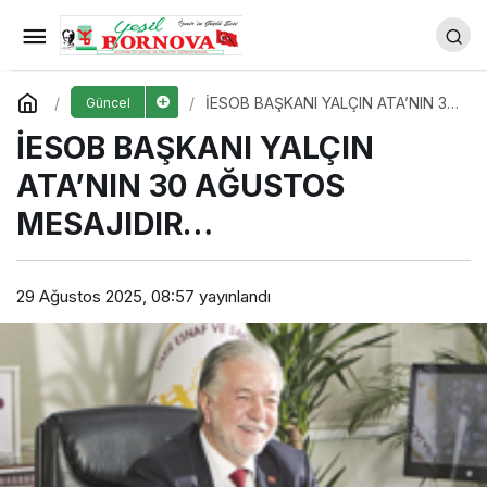
Başkan Eşki’den İzmir’e örnek
olacak projesi
Yorum Yap
Paylaş
İESOB BAŞKANI YALÇIN ATA’NIN 30
Güncel
AĞUSTOS MESAJIDIR…
İESOB BAŞKANI YALÇIN
ATA’NIN 30 AĞUSTOS
MESAJIDIR…
29 Ağustos 2025, 08:57
yayınlandı