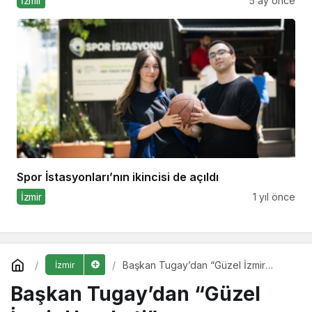
İzmir
5 ay önce
Spor İstasyonları’nın ikincisi de açıldı
İzmir
1 yıl önce
Başkan Tugay’dan “Güzel İzmir
İzmir
Hareketi”
Başkan Tugay’dan “Güzel