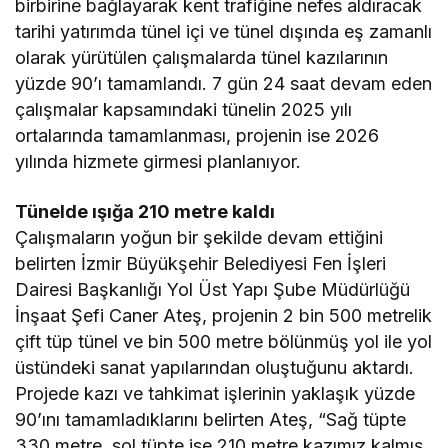
birbirine bağlayarak kent trafiğine nefes aldıracak
tarihi yatırımda tünel içi ve tünel dışında eş zamanlı
olarak yürütülen çalışmalarda tünel kazılarının
yüzde 90’ı tamamlandı. 7 gün 24 saat devam eden
çalışmalar kapsamındaki tünelin 2025 yılı
ortalarında tamamlanması, projenin ise 2026
yılında hizmete girmesi planlanıyor.
Tünelde ışığa 210 metre kaldı
Çalışmaların yoğun bir şekilde devam ettiğini
belirten İzmir Büyükşehir Belediyesi Fen İşleri
Dairesi Başkanlığı Yol Üst Yapı Şube Müdürlüğü
İnşaat Şefi Caner Ateş, projenin 2 bin 500 metrelik
çift tüp tünel ve bin 500 metre bölünmüş yol ile yol
üstündeki sanat yapılarından oluştuğunu aktardı.
Projede kazı ve tahkimat işlerinin yaklaşık yüzde
90’ını tamamladıklarını belirten Ateş, “Sağ tüpte
330 metre, sol tüpte ise 210 metre kazımız kalmış