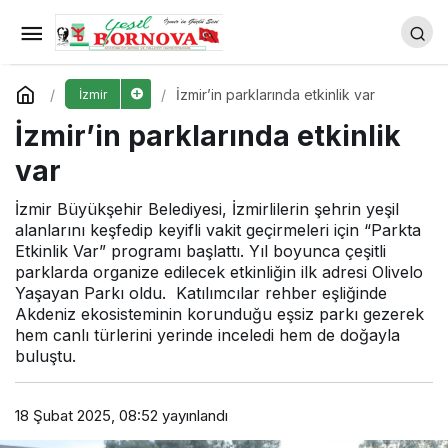
Başkan Tugay’dan “Güzel
İzmir Hareketi”
Yorum Yap
Paylaş
İzmir’in parklarında etkinlik var
İzmir
İzmir’in parklarında etkinlik
var
İzmir Büyükşehir Belediyesi, İzmirlilerin şehrin yeşil
alanlarını keşfedip keyifli vakit geçirmeleri için “Parkta
Etkinlik Var” programı başlattı. Yıl boyunca çeşitli
parklarda organize edilecek etkinliğin ilk adresi Olivelo
Yaşayan Parkı oldu. Katılımcılar rehber eşliğinde
Akdeniz ekosisteminin korunduğu eşsiz parkı gezerek
hem canlı türlerini yerinde inceledi hem de doğayla
buluştu.
18 Şubat 2025, 08:52
yayınlandı