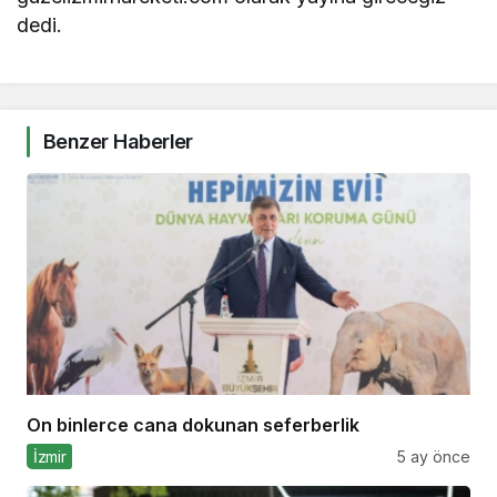
dedi.
Benzer Haberler
On binlerce cana dokunan seferberlik
İzmir
5 ay önce