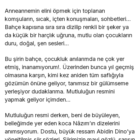
Anneannemin elini öpmek için toplanan
komşuların, sıcak, içten konuşmaları, sohbetleri…
Bahçe kapısına sıra sıra dizilip renkli bir şeker ya
da küçük bir harçlık uğruna, mutlu olan çocukların
duru, doğal, şen sesleri…
Bu şirin bahçe, çocukluk anılarımda ne çok yer
etmiş, inanamıyorum!. Üzerinden bunca yıl geçmiş
olmasına karşın, kimi kez aniden tüm saflığıyla
gözümün önüne geliyor, tanımsız bir gülümseme
yerleşiyor dudaklarıma. Mutluluğun resmini
yapmak geliyor içimden…
Mutluluğun resmi derken, beni de büyüleyen,
belleğimde yer eden koca Nâzım’ın dizelerini
anımsıyorum. Dostu, büyük ressam Abidin Dino’ya
yöneltilmiş şiir sözleri. Şiirimizin mavi gözlü, sarışın