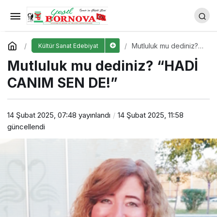
Şair, Yazar, Gazeteci OĞUZ
TÜMBAŞ’la Şiir ve YazıI Boyu “İZMİRLİ
Yorum Yap
Paylaş
Mutluluk mu dediniz?
Kültür Sanat Edebiyat
“HADİ CANIM SEN DE!”
Mutluluk mu dediniz? “HADİ
BİR SÖYLEŞİ”
CANIM SEN DE!”
14 Şubat 2025, 07:48
yayınlandı
14 Şubat 2025, 11:58
güncellendi