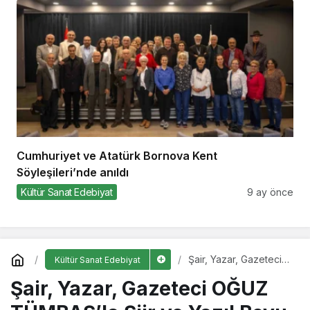
Cumhuriyet ve Atatürk Bornova Kent
Söyleşileri’nde anıldı
Kültür Sanat Edebiyat
9 ay önce
Şair, Yazar, Gazeteci
Kültür Sanat Edebiyat
OĞUZ TÜMBAŞ’la Şiir
Şair, Yazar, Gazeteci OĞUZ
ve YazıI Boyu “İZMİRLİ
BİR SÖYLEŞİ”