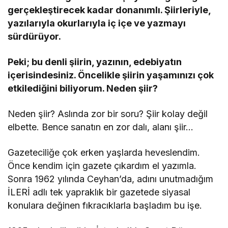
gerçekleştirecek kadar donanımlı. Şiirleriyle,
yazılarıyla okurlarıyla iç içe ve yazmayı
sürdürüyor.
Peki; bu denli şiirin, yazının, edebiyatın
içerisindesiniz. Öncelikle şiirin yaşamınızı çok
etkilediğini biliyorum. Neden şiir?
Neden şiir? Aslında zor bir soru? Şiir kolay değil
elbette. Bence sanatın en zor dalı, alanı şiir…
Gazeteciliğe çok erken yaşlarda heveslendim.
Önce kendim için gazete çıkardım el yazımla.
Sonra 1962 yılında Ceyhan’da, adını unutmadığım
İLERİ adlı tek yapraklık bir gazetede siyasal
konulara değinen fıkracıklarla başladım bu işe.