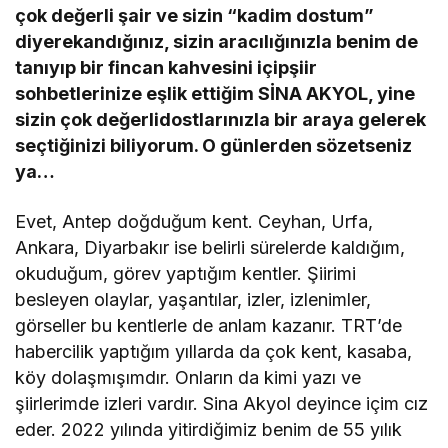
çok değerli şair ve sizin “kadim dostum”
diyerekandığınız, sizin aracılığınızla benim de
tanıyıp bir fincan kahvesini içipşiir
sohbetlerinize eşlik ettiğim SİNA AKYOL, yine
sizin çok değerlidostlarınızla bir araya gelerek
seçtiğinizi biliyorum. O günlerden sözetseniz
ya…
Evet, Antep doğduğum kent. Ceyhan, Urfa,
Ankara, Diyarbakır ise belirli sürelerde kaldığım,
okuduğum, görev yaptığım kentler. Şiirimi
besleyen olaylar, yaşantılar, izler, izlenimler,
görseller bu kentlerle de anlam kazanır. TRT’de
habercilik yaptığım yıllarda da çok kent, kasaba,
köy dolaşmışımdır. Onların da kimi yazı ve
şiirlerimde izleri vardır. Sina Akyol deyince içim cız
eder. 2022 yılında yitirdiğimiz benim de 55 yılık