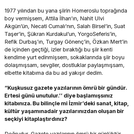
1977 yılından bu yana şiirin Homeroslu toprağında
boy vermişsem, Attila İlhan’ın, Nahit Ulvi
Akgün’ün, Necati Cumalı’nın, Salah Birsel’in, Suat
Taşer’in, Şükran Kurdakul’un, YorgoSeferis’in,
Refik Durbaş’ın, Turgay Gönenç’in, Özkan Mert’in
de içinden geçtiği, izler bıraktığı bu şiir kenti
kendime yurt edinmişsem, sokaklarında şiir boyu
dolaşmışsam, sevgiler, dostluklar paylaşmışsam,
elbette kitabıma da bu ad yakışır dedim.
“Kuşkusuz gazete yazılarının ömrü bir gündür.
Ertesi günü unutulur.’’ diye başlamışsınız
kitabınıza. Bu bilinçle mi İzmir’deki sanat, kitap,
kültür yaşamınadair yazılarınızdan oluşan bir
seçkiyi kitaplaştırdınız?
Doğrudur. Gazete yazılarının ömrü bir günlüktür.