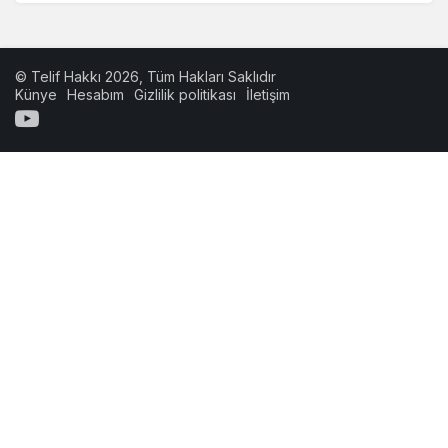
© Telif Hakkı 2026, Tüm Hakları Saklıdır
Künye
Hesabım
Gizlilik politikası
İletişim