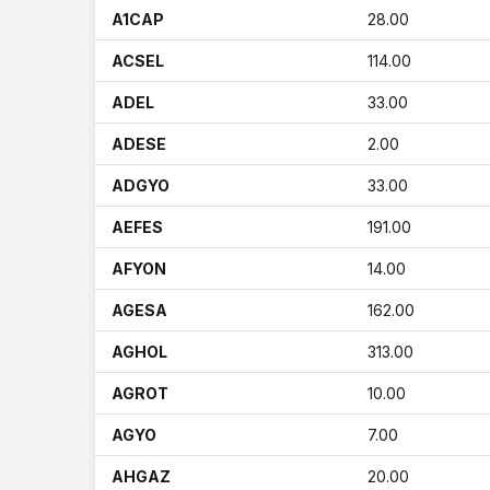
A1CAP
28.00
ACSEL
114.00
ADEL
33.00
ADESE
2.00
ADGYO
33.00
AEFES
191.00
AFYON
14.00
AGESA
162.00
AGHOL
313.00
AGROT
10.00
AGYO
7.00
AHGAZ
20.00