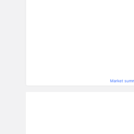
AKYHO
2.00
ALARK
92.00
ALBRK
6.00
ALCAR
1.07
ALCTL
119.00
ALFAS
67.00
ALGYO
20.00
Market sum
ALKA
9.00
ALKIM
19.00
ALKLC
35.00
ALMAD
7.00