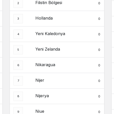
Filistin Bölgesi
0
Hollanda
0
Yeni Kaledonya
0
Yeni Zelanda
0
Nikaragua
0
Nijer
0
Nijerya
0
Niue
0