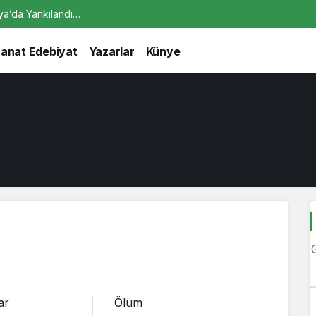
alya’da Yankılandı…
Sanat Edebiyat
Yazarlar
Künye
ar
Ölüm