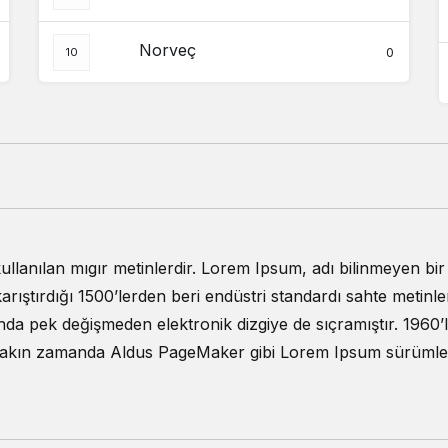
Norveç
0
 kullanılan mıgır metinlerdir. Lorem Ipsum, adı bilinmeyen b
karıştırdığı 1500’lerden beri endüstri standardı sahte metinl
da pek değişmeden elektronik dizgiye de sıçramıştır. 1960’
 yakın zamanda Aldus PageMaker gibi Lorem Ipsum sürümleri 