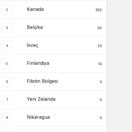
+0
+0
Kanada
350
38.743.918
711.380
Brezilya
+0
+0
Belçika
7.392
64
İngiliz Virgin
50
Adaları
+0
+0
343.719
225
İsveç
Brunei
20
+0
+0
1.339.851
38.748
Bulgaristan
Finlandiya
14
+0
+0
22.114
400
Burkina Faso
Filistin Bölgesi
+0
+0
0
54.721
38
Burundi
+0
+0
Yeni Zelanda
0
64.477
417
Cape Verde
+0
+0
Nikaragua
0
139.103
3.056
Kamboçya
+0
+0