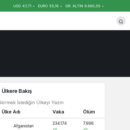
USD
47,71
EURO
55,19
GR. ALTIN
6.660,55
Ülkere Bakış
Ülke Adı
Vaka
Ölüm
234.174
7.996
Afganistan
+0
+0