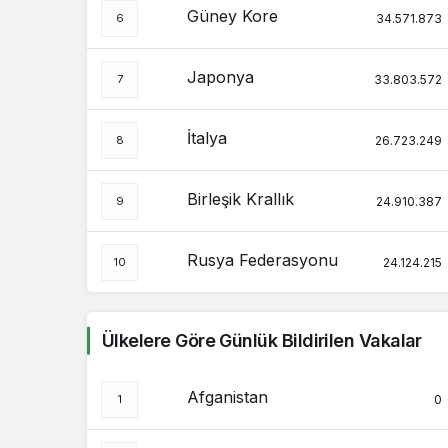
Güney Kore
34.571.873
Japonya
33.803.572
İtalya
26.723.249
Birleşik Krallık
24.910.387
Rusya Federasyonu
24.124.215
Ülkelere Göre Günlük Bildirilen Vakalar
Afganistan
0