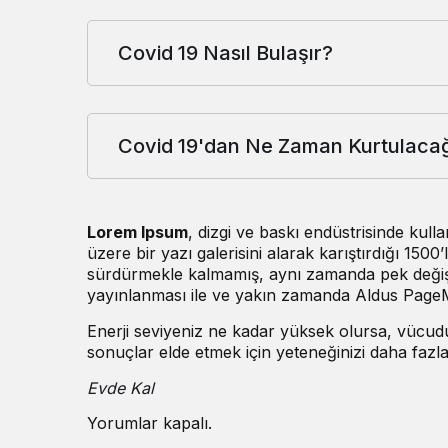
Covid 19 Nasıl Bulaşır?
Covid 19'dan Ne Zaman Kurtulaca
Lorem Ipsum
, dizgi ve baskı endüstrisinde kul
üzere bir yazı galerisini alarak karıştırdığı 150
sürdürmekle kalmamış, aynı zamanda pek değişme
yayınlanması ile ve yakın zamanda Aldus PageMa
Enerji seviyeniz ne kadar yüksek olursa, vücudu
sonuçlar elde etmek için yeteneğinizi daha fazla 
Sağlık
1 yıl önce
Eşrefpaşa Hastanesi
Evde Kal
Yorumlar kapalı.
diyetisyeninden Rama