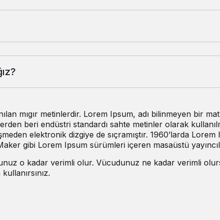
ğız?
lanılan mıgır metinlerdir. Lorem Ipsum, adı bilinmeyen bir 
0’lerden beri endüstri standardı sahte metinler olarak kullanı
den elektronik dizgiye de sıçramıştır. 1960’larda Lorem I
ker gibi Lorem Ipsum sürümleri içeren masaüstü yayıncılık
nuz o kadar verimli olur. Vücudunuz ne kadar verimli olursa
kullanırsınız.
zan’a özel
Sağlık
1 yıl önce