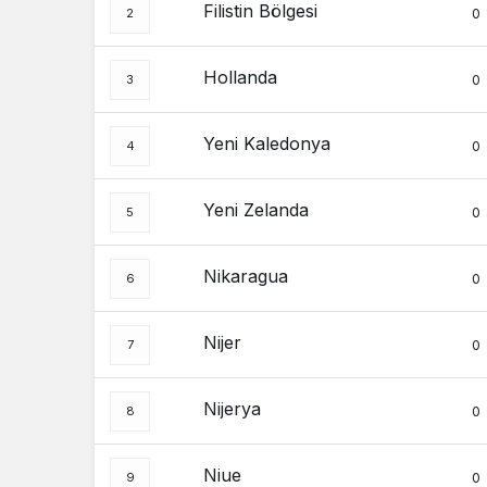
Filistin Bölgesi
0
Hollanda
0
Yeni Kaledonya
0
Yeni Zelanda
0
Nikaragua
0
Nijer
0
Nijerya
0
Niue
0