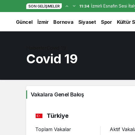
İzmirli Esnafın Sesi İt
11:34
SON GELIŞMELER
Güncel
İzmir
Bornova
Siyaset
Spor
Kültür 
Haberler
Covid 19
Covid 19
Vakalara Genel Bakış
Türkiye
Toplam Vakalar
Aktif Vakal