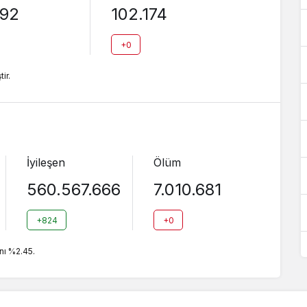
892
102.174
+0
ir.
İyileşen
Ölüm
560.567.666
7.010.681
+824
+0
nı %2.45.