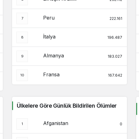
Peru
222.161
İtalya
196.487
Almanya
183.027
Fransa
167.642
Ülkelere Göre Günlük Bildirilen Ölümler
Afganistan
0