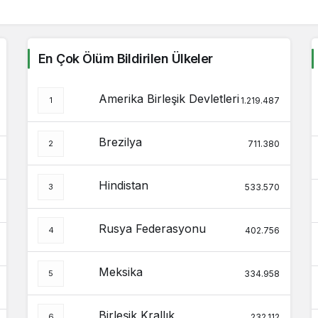
En Çok Ölüm Bildirilen Ülkeler
Amerika Birleşik Devletleri
1.219.487
Brezilya
711.380
Hindistan
533.570
Rusya Federasyonu
402.756
Meksika
334.958
Birleşik Krallık
232.112