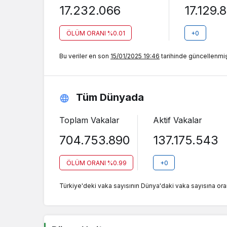
17.232.066
17.129.
ÖLÜM ORANI %0.01
+0
Bu veriler en son
15/01/2025 19:46
tarihinde güncellenmişt
Tüm Dünyada
Toplam Vakalar
Aktif Vakalar
704.753.890
137.175.543
ÖLÜM ORANI %0.99
+0
Türkiye'deki vaka sayısının Dünya'daki vaka sayısına ora