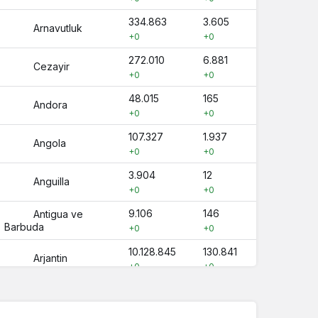
334.863
3.605
Arnavutluk
+0
+0
272.010
6.881
Cezayir
+0
+0
48.015
165
Andora
+0
+0
107.327
1.937
Angola
+0
+0
3.904
12
Anguilla
+0
+0
9.106
146
Antigua ve
Barbuda
+0
+0
10.128.845
130.841
Arjantin
+0
+0
451.831
8.777
Ermenistan
+0
+0