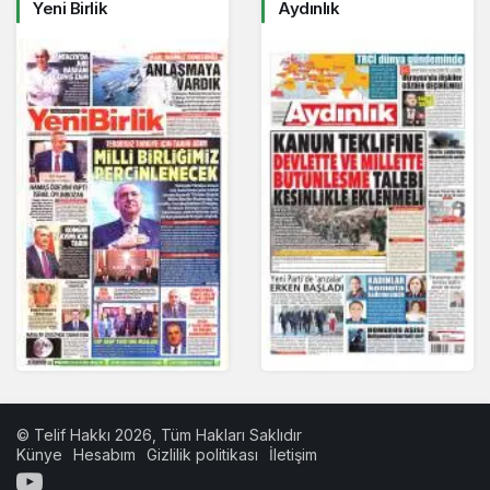
Yeni Birlik
Aydınlık
© Telif Hakkı 2026, Tüm Hakları Saklıdır
Künye
Hesabım
Gizlilik politikası
İletişim