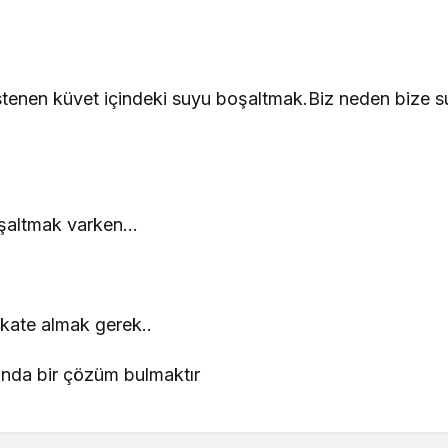
stenen küvet içindeki suyu boşaltmak.Biz neden bize su
boşaltmak varken…
kkate almak gerek..
şında bir çözüm bulmaktır