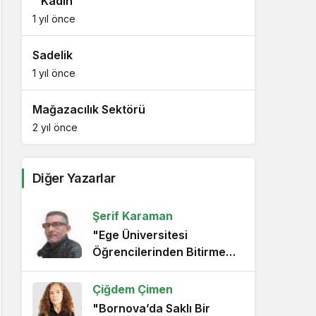
“ Kadın “
1 yıl önce
Sadelik
1 yıl önce
Mağazacılık Sektörü
2 yıl önce
Diğer Yazarlar
Şerif Karaman
"Ege Üniversitesi
Öğrencilerinden Bitirme
Projesi Çekimi"
Çiğdem Çimen
"Bornova’da Saklı Bir