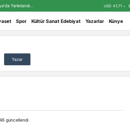
alya’da Yankılandı…
USD
47,71
yaset
Spor
Kültür Sanat Edebiyat
Yazarlar
Künye
Yazar
:46
güncellendi