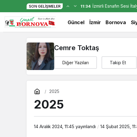
İzmirli Esnafın Sesi İt
11:34
SON GELIŞMELER
“Akıllı olmak lazım
Güncel
İzmir
Bornova
Si
Cemre Toktaş
Diğer Yazıları
Takip Et
2025
2025
14 Aralık 2024, 11:45
yayınlandı
14 Şubat 2025, 11