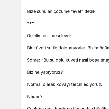
Bize sunulan çözüme “evet” dedik.
***
Gelelim asıl meseleye;
Bir küveti su ile dolduruyorlar. Bizim önüm
Sonra; “Bu su dolu küveti nasıl boşaltmay
Biz ne yapıyoruz?
Normal olarak kovayı tercih ediyoruz.
Neden?
Çünkü; kova, kaşık ve fincandan büyük.