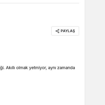
Ütüklerli"
Şerif Karaman
"Bornova’da sarı kırmızı
coşku"
PAYLAŞ
Salih Sütçüoğlu
"YALNIZLIK BAKANLIĞI NE
İŞ YAPAR.? ."
Neval Demirseren
"Kadının Varlığı"
liği. Akıllı olmak yetmiyor, aynı zamanda
Buket Işıkdoğan Köse
"Kadının Varlık Meselesi:
‘’8 Mart ve Laiklik”"