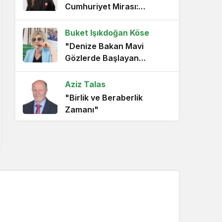
Cumhuriyet Mirası:
Zeytinin Hafızası"
Buket Işıkdoğan Köse
"Denize Bakan Mavi
Gözlerde Başlayan
Direniş"
Aziz Talas
"Birlik ve Beraberlik
Zamanı"
Ufuk Zirve
"Bornova’ya Yakışan Bir
Vizyon: KÜTÜPHANE VE
SİVİL DAYANIŞMA"
Çiğdem Çimen
"Karşıyaka’nın Deneyimli
Tribün Lideri Taner