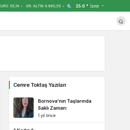
25.6 °
İzmir
EURO
55,19
GR. ALTIN
6.660,55
Yorum Yap
Paylaş
Cemre Toktaş Yazıları
Bornova’nın Taşlarında
Saklı Zaman:
1 yıl önce