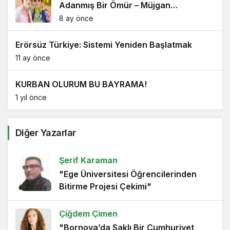
Adanmış Bir Ömür – Müjgan
Pakyürek’i Sonsuzluğa Uğurladık
8 ay önce
Erörsüz Türkiye: Sistemi Yeniden Başlatmak
11 ay önce
KURBAN OLURUM BU BAYRAMA!
1 yıl önce
Bir Çocuğun Hayali, Bir Milletin Kalbi
Diğer Yazarlar
1 yıl önce
Şerif Karaman
"Ege Üniversitesi Öğrencilerinden
19 Mayıs: Umudu Taşıyan Bayram
Bitirme Projesi Çekimi"
1 yıl önce
Çiğdem Çimen
Bir Mektubun İki Ucu: Çanakkale’nin Sessiz
Kahramanları
"Bornova’da Saklı Bir Cumhuriyet