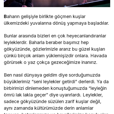
B
aharın gelişiyle birlikte göçmen kuşlar
ülkemizdeki yuvalarına dönüş yapmaya başladılar.
Bunlar arasında bizleri en çok heyecanlandıranlar
leyleklerdir. Baharla beraber başımız hep
gökyüzünde, gözlerimizle ararız bu güzel kuşları
çünkü birçok anlam yüklemişizdir onlara. Havada
görürsek o yaz çokça gezeceğimize inanırız.
Ben nasıl dünyaya geldim diye sorduğumuzda
büyüklerimiz “seni leylekler getirdi” derlerdi. Ya da
birbirimizi dinlemeden konuştuğumuzda “leyleğin
ömrü lak lakla geçer” diye uyarırlardı. Leylekler,
sadece gökyüzünde süzülen zarif kuşlar değil,
aynı zamanda kültürümüzde derin anlamlar