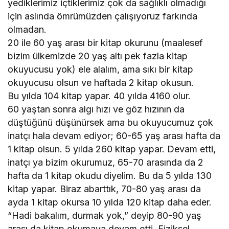
yediklerimiz içtiklerimiz çok da sağlıklı olmadığı
için aslında ömrümüzden çalışıyoruz farkında
olmadan.
20 ile 60 yaş arası bir kitap okurunu (maalesef
bizim ülkemizde 20 yaş altı pek fazla kitap
okuyucusu yok) ele alalım, ama sıkı bir kitap
okuyucusu olsun ve haftada 2 kitap okusun.
Bu yılda 104 kitap yapar. 40 yılda 4160 olur.
60 yaştan sonra algı hızı ve göz hızının da
düştüğünü düşünürsek ama bu okuyucumuz çok
inatçı hala devam ediyor; 60-65 yaş arası hafta da
1 kitap olsun. 5 yılda 260 kitap yapar. Devam etti,
inatçı ya bizim okurumuz, 65-70 arasında da 2
hafta da 1 kitap okudu diyelim. Bu da 5 yılda 130
kitap yapar. Biraz abarttık, 70-80 yaş arası da
ayda 1 kitap okursa 10 yılda 120 kitap daha eder.
“Hadi bakalım, durmak yok,” deyip 80-90 yaş
arası da kitap okumaya devam etti. Fiziksel