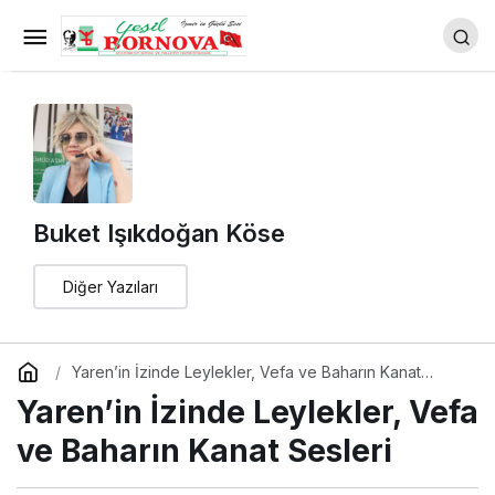
İNSAN ÖMRÜ BOYUNCA KAÇ
KİTAP OKUR?
Yorum Yap
Paylaş
Buket Işıkdoğan Köse
Diğer Yazıları
Yaren’in İzinde Leylekler, Vefa ve Baharın Kanat
Sesleri
Yaren’in İzinde Leylekler, Vefa
ve Baharın Kanat Sesleri