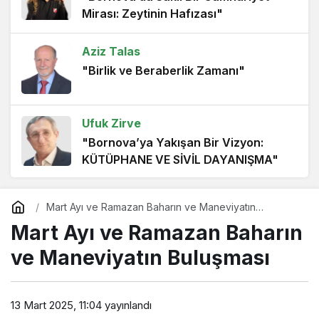
Mirası: Zeytinin Hafızası"
1 yıl önce
Mart Ayı ve Ramazan Baharın ve Maneviyatın
Aziz Talas
Buluşması
"Birlik ve Beraberlik Zamanı"
1 yıl önce
PARMAĞINIZDAKİ GÜÇ YÜZÜĞÜN
Ufuk Zirve
SEMBOLİZMİ
"Bornova’ya Yakışan Bir Vizyon:
1 yıl önce
KÜTÜPHANE VE SİVİL DAYANIŞMA"
Çiğdem Çimen
Mart Ayı ve Ramazan Baharın ve Maneviyatın
"Karşıyaka’nın Deneyimli Tribün Lideri
Buluşması
Mart Ayı ve Ramazan Baharın
Taner Ütüklerli"
ve Maneviyatın Buluşması
Şerif Karaman
"Bornova’da sarı kırmızı coşku"
13 Mart 2025, 11:04
yayınlandı