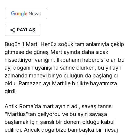
Salih Sütçüoğlu
"YALNIZLIK BAKANLIĞI NE İŞ YAPAR.?
."
PAYLAŞ
Neval Demirseren
Bugün 1 Mart. Henüz soğuk tam anlamıyla çekip
"Kadının Varlığı"
gitmese de güneş Mart ayında daha sıcak
hissettiriyor varlığını. İlkbaharın habercisi olan bu
ay, doğanın uyanışına sahne olurken, bu yıl aynı
Salih Sütçüoğlu
zamanda manevi bir yolculuğun da başlangıcı
"KARDEŞLİK VE MUHABBET"
oldu: Ramazan ayı Mart ile birlikte hayatımıza
girdi.
Esra Akgun
Antik Roma’da mart ayının adı, savaş tanrısı
"Bir Masalın İçinde Kaybolmak: “Fısıltı
“Martius”tan geliyordu ve bu ayın savaşa
Korusu”"
başlamak için şanslı bir dönem olduğu kabul
edilirdi. Ancak doğa bize bambaşka bir mesaj