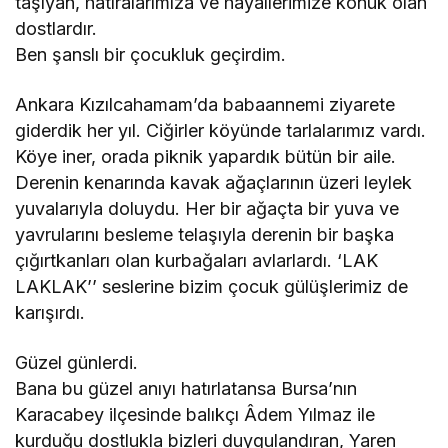
taşıyan, hatıralarımıza ve hayallerimize konuk olan
dostlardır.
Ben şanslı bir çocukluk geçirdim.
Ankara Kızılcahamam’da babaannemi ziyarete
giderdik her yıl. Ciğirler köyünde tarlalarımız vardı.
Köye iner, orada piknik yapardık bütün bir aile.
Derenin kenarında kavak ağaçlarının üzeri leylek
yuvalarıyla doluydu. Her bir ağaçta bir yuva ve
yavrularını besleme telaşıyla derenin bir başka
çığırtkanları olan kurbağaları avlarlardı. ‘LAK
LAKLAK’’ seslerine bizim çocuk gülüşlerimiz de
karışırdı.
Güzel günlerdi.
Bana bu güzel anıyı hatırlatansa Bursa’nın
Karacabey ilçesinde balıkçı Âdem Yılmaz ile
kurduğu dostlukla bizleri duygulandıran, Yaren