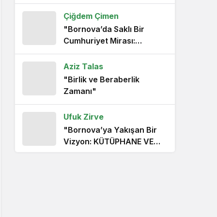
Bir Mektubun İki Ucu: Çanakkale’nin
Projesi Çekimi"
Sessiz Kahramanları
Çiğdem Çimen
1 yıl önce
"Bornova’da Saklı Bir
Cumhuriyet Mirası:
Yaren’in İzinde Leylekler, Vefa ve
Zeytinin Hafızası"
Baharın Kanat Sesleri
Aziz Talas
1 yıl önce
"Birlik ve Beraberlik
Zamanı"
Mart Ayı ve Ramazan Baharın ve
Maneviyatın Buluşması
Ufuk Zirve
1 yıl önce
"Bornova’ya Yakışan Bir
Vizyon: KÜTÜPHANE VE
PARMAĞINIZDAKİ GÜÇ
SİVİL DAYANIŞMA"
YÜZÜĞÜN SEMBOLİZMİ
Çiğdem Çimen
1 yıl önce
"Karşıyaka’nın Deneyimli
Tribün Lideri Taner
Ütüklerli"