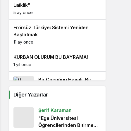
Laiklik”
5 ay önce
Erörsüz Türkiye: Sistemi Yeniden
Başlatmak
11 ay önce
KURBAN OLURUM BU BAYRAMA!
1 yıl önce
Bir Çocuğun Hayali, Bir
Milletin Kalbi
Diğer Yazarlar
1 yıl önce
19 Mayıs: Umudu Taşıyan Bayram
Şerif Karaman
1 yıl önce
"Ege Üniversitesi
Öğrencilerinden Bitirme