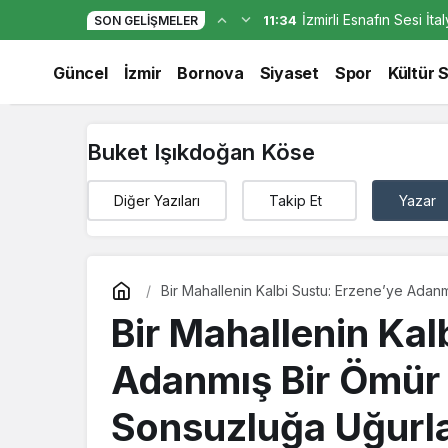
İzmirli Esnafın Sesi İt
11:34
SON GELIŞMELER
Bir Mahallenin Kalbi Sustu: Erzene
Güncel
İzmir
Bornova
Siyaset
Spor
Kültür 
Buket Işıkdoğan Köse
Diğer Yazıları
Takip Et
Yazar
Bir Mahallenin Kalbi Sustu: Erzene’ye Adan
Bir Mahallenin Kal
Adanmış Bir Ömür 
Sonsuzluğa Uğurl