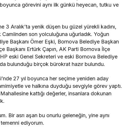
boyunca görevini aynı ilk günkü heyecan, tutku ve
e 3 Aralık’ta yenik düşen bu güzel yürekli kadını,
k Camiinden son yolculuğuna uğurladık. Yoğun
diye Başkanı Ömer Eşki, Bornova Belediye Başkan
e Başkanı Ertürk Çapın, AK Parti Bornova İlçe
e CHP eski Genel Sekreteri ve eski Bornova Belediye
nda bulunduğu birçok bürokrat hazır bulundu.
’nde 27 yıl boyunca her seçime yeniden aday
samimiyetle ve halkına duyduğu sevgiyle görev yaptı.
 Mahallesine kattığı değerler, insanlara dokunan
k.
um. Bir asrı aşan bu onurlu geleneğin, yine aynı
i temenni ediyorum.