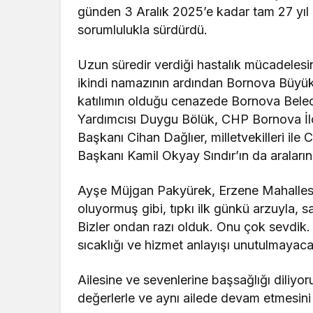
günden 3 Aralık 2025’e kadar tam 27 yıl 
sorumlulukla sürdürdü.
Uzun süredir verdiği hastalık mücadelesin
ikindi namazının ardından Bornova Büyü
katılımın olduğu cenazede Bornova Bele
Yardımcısı Duygu Bölük, CHP Bornova İlç
Başkanı Cihan Dağlıer, milletvekilleri il
Başkanı Kamil Okyay Sındır’ın da araları
Ayşe Müjgan Pakyürek, Erzene Mahallesi
oluyormuş gibi, tıpkı ilk günkü arzuyla, 
Bizler ondan razı olduk. Onu çok sevdik.
sıcaklığı ve hizmet anlayışı unutulmayaca
Ailesine ve sevenlerine başsağlığı diliyor
değerlerle ve aynı ailede devam etmesin