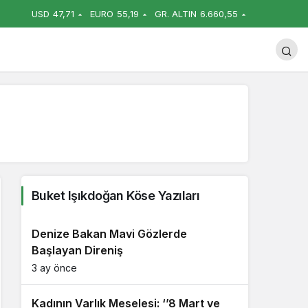
USD
47,71
EURO
55,19
GR. ALTIN
6.660,55
uğa Uğurladık
Yorum Yap
Paylaş
Buket Işıkdoğan Köse Yazıları
Denize Bakan Mavi Gözlerde
Başlayan Direniş
3 ay önce
Kadının Varlık Meselesi: ‘’8 Mart ve