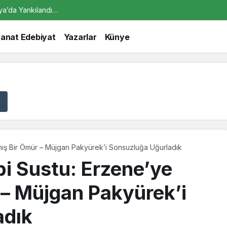
alya’da Yankılandı…
’ye Adanmış Bir Ömür – Müjgan Pakyürek’i Sonsuzl
Sanat Edebiyat
Yazarlar
Künye
mış Bir Ömür – Müjgan Pakyürek’i Sonsuzluğa Uğurladık
bi Sustu: Erzene’ye
– Müjgan Pakyürek’i
adık